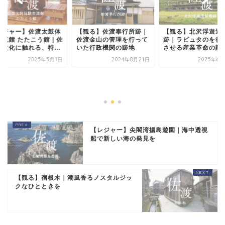
レジャー】佐渡太鼓体
【観る】佐渡奉行所跡｜
【観る】北沢浮遊選
交流館 たたこう館｜佐
佐渡金山の管理を行って
跡｜ラピュタのを彷
の文化に触れる、特...
いた行政機関の跡地
させる産業革命の記
2025年5月1日
2024年8月21日
2025年6月
【レジャー】尖閣湾揚島遊園｜海中透視
船で新しい海の発見を
【観る】宿根木｜潮風香るノスタルジッ
クなひとときを